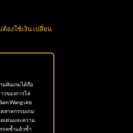
้องใช้เงิน เปลี่ยน
ามฝันเกมได้ถือ
องราวของการไล่
ง Sam Wang เคย
นอุตสาหกรรมเกม
โดดเด่นและความ
สรรคซ้ำแล้วซ้ำ