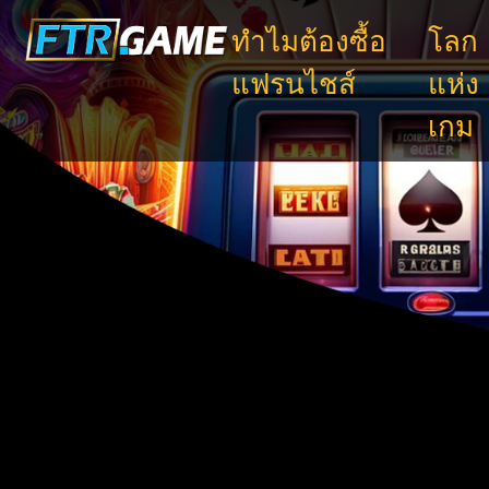
ทำไมต้องซื้อ
โลก
แฟรนไชส์
แห่ง
เกม