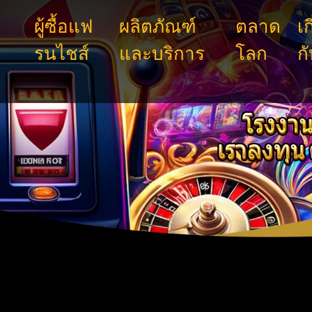
ผู้ซื้อแฟ
ผลิตภัณฑ์
ตลาด
เก
รนไชส์
และบริการ
โลก
ก